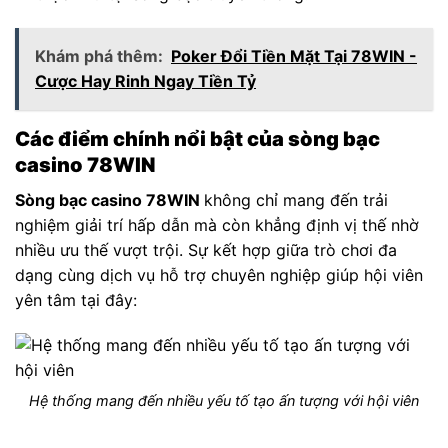
Khám phá thêm:
Poker Đổi Tiền Mặt Tại 78WIN -
Cược Hay Rinh Ngay Tiền Tỷ
Các điểm chính nổi bật của sòng bạc
casino 78WIN
Sòng bạc casino 78WIN
không chỉ mang đến trải
nghiệm giải trí hấp dẫn mà còn khẳng định vị thế nhờ
nhiều ưu thế vượt trội. Sự kết hợp giữa trò chơi đa
dạng cùng dịch vụ hỗ trợ chuyên nghiệp giúp hội viên
yên tâm tại đây:
Hệ thống mang đến nhiều yếu tố tạo ấn tượng với hội viên