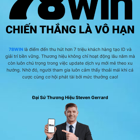
78WIN
là điểm đến thu hút hơn 7 triệu khách hàng tạo ID và
giải trí bền vững. Thương hiệu không chỉ hoạt động lâu năm mà
còn luôn chú trọng trong việc update dịch vụ mới mẻ theo xu
hướng. Nhờ đó, người tham gia luôn cảm thấy thoải mái khi cá
cược cùng cơ hội phát tài bởi mức thưởng cao!
Đại Sứ Thương Hiệu Steven Gerrard