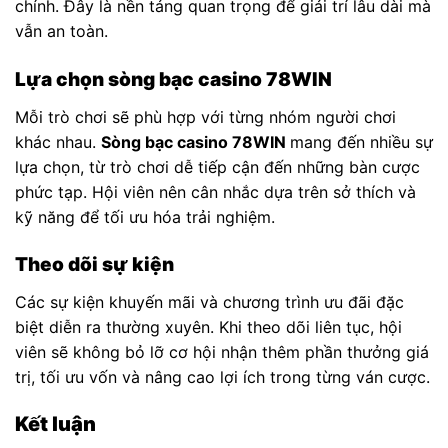
chính. Đây là nền tảng quan trọng để giải trí lâu dài mà
vẫn an toàn.
Lựa chọn sòng bạc casino 78WIN
Mỗi trò chơi sẽ phù hợp với từng nhóm người chơi
khác nhau.
Sòng bạc casino 78WIN
mang đến nhiều sự
lựa chọn, từ trò chơi dễ tiếp cận đến những bàn cược
phức tạp. Hội viên nên cân nhắc dựa trên sở thích và
kỹ năng để tối ưu hóa trải nghiệm.
Theo dõi sự kiện
Các sự kiện khuyến mãi và chương trình ưu đãi đặc
biệt diễn ra thường xuyên. Khi theo dõi liên tục, hội
viên sẽ không bỏ lỡ cơ hội nhận thêm phần thưởng giá
trị, tối ưu vốn và nâng cao lợi ích trong từng ván cược.
Kết luận