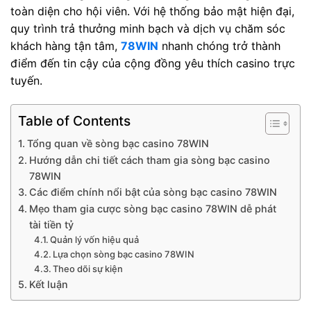
toàn diện cho hội viên. Với hệ thống bảo mật hiện đại,
quy trình trả thưởng minh bạch và dịch vụ chăm sóc
khách hàng tận tâm,
78WIN
nhanh chóng trở thành
điểm đến tin cậy của cộng đồng yêu thích casino trực
tuyến.
Table of Contents
Tổng quan về sòng bạc casino 78WIN
Hướng dẫn chi tiết cách tham gia sòng bạc casino
78WIN
Các điểm chính nổi bật của sòng bạc casino 78WIN
Mẹo tham gia cược sòng bạc casino 78WIN dễ phát
tài tiền tỷ
Quản lý vốn hiệu quả
Lựa chọn sòng bạc casino 78WIN
Theo dõi sự kiện
Kết luận