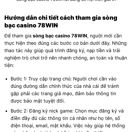
Hướng dẫn chi tiết cách tham gia sòng
bạc casino 78WIN
Để tham gia
sòng bạc
casino 78WIN
, người mới cần
thực hiện theo đúng các bước cơ bản dưới đây. Những
thao tác này giúp quá trình đăng ký, nạp tiền và trải
nghiệm trò chơi trở nên nhanh chóng, an toàn và thuận
tiện:
Bước 1: Truy cập trang chủ: Người chơi cần vào
đúng đường dẫn chính thức của nhà cái để tránh
gặp phải các trang giả mạo, đảm bảo thông tin
được bảo mật tuyệt đối.
Bước 2: Đăng ký nick game: Chọn mục đăng ký và
điền đầy đủ các thông tin cá nhân như họ tên, số
điện thoại, email, mật khẩu. Việc này giúp hệ thống