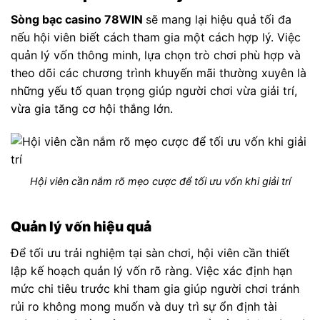
Sòng bạc casino 78WIN
sẽ mang lại hiệu quả tối đa
nếu hội viên biết cách tham gia một cách hợp lý. Việc
quản lý vốn thông minh, lựa chọn trò chơi phù hợp và
theo dõi các chương trình khuyến mãi thường xuyên là
những yếu tố quan trọng giúp người chơi vừa giải trí,
vừa gia tăng cơ hội thắng lớn.
Hội viên cần nắm rõ mẹo cược để tối ưu vốn khi giải trí
Quản lý vốn hiệu quả
Để tối ưu trải nghiệm tại sàn chơi, hội viên cần thiết
lập kế hoạch quản lý vốn rõ ràng. Việc xác định hạn
mức chi tiêu trước khi tham gia giúp người chơi tránh
rủi ro không mong muốn và duy trì sự ổn định tài