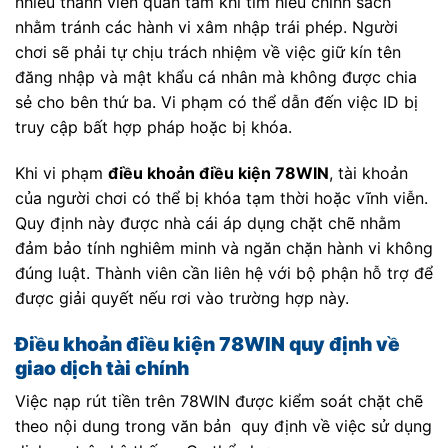
nhiều thành viên quan tâm khi tìm hiểu chính sách
nhằm tránh các hành vi xâm nhập trái phép. Người
chơi sẽ phải tự chịu trách nhiệm về việc giữ kín tên
đăng nhập và mật khẩu cá nhân mà không được chia
sẻ cho bên thứ ba. Vi phạm có thể dẫn đến việc ID bị
truy cập bất hợp pháp hoặc bị khóa.
Khi vi phạm
điều khoản điều kiện 78WIN
, tài khoản
của người chơi có thể bị khóa tạm thời hoặc vĩnh viễn.
Quy định này được nhà cái áp dụng chặt chẽ nhằm
đảm bảo tính nghiêm minh và ngăn chặn hành vi không
đúng luật. Thành viên cần liên hệ với bộ phận hỗ trợ để
được giải quyết nếu rơi vào trường hợp này.
Điều khoản điều kiện 78WIN quy định về
giao dịch tài chính
Việc nạp rút tiền trên 78WIN được kiểm soát chặt chẽ
theo nội dung trong văn bản quy định về việc sử dụng