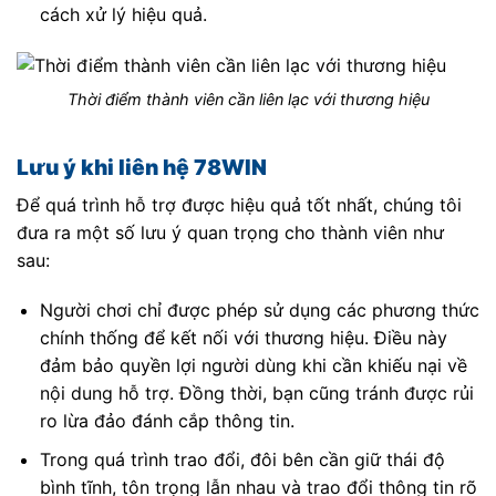
cách xử lý hiệu quả.
Thời điểm thành viên cần liên lạc với thương hiệu
Lưu ý khi liên hệ 78WIN
Để quá trình hỗ trợ được hiệu quả tốt nhất, chúng tôi
đưa ra một số lưu ý quan trọng cho thành viên như
sau:
Người chơi chỉ được phép sử dụng các phương thức
chính thống để kết nối với thương hiệu. Điều này
đảm bảo quyền lợi người dùng khi cần khiếu nại về
nội dung hỗ trợ. Đồng thời, bạn cũng tránh được rủi
ro lừa đảo đánh cắp thông tin.
Trong quá trình trao đổi, đôi bên cần giữ thái độ
bình tĩnh, tôn trọng lẫn nhau và trao đổi thông tin rõ