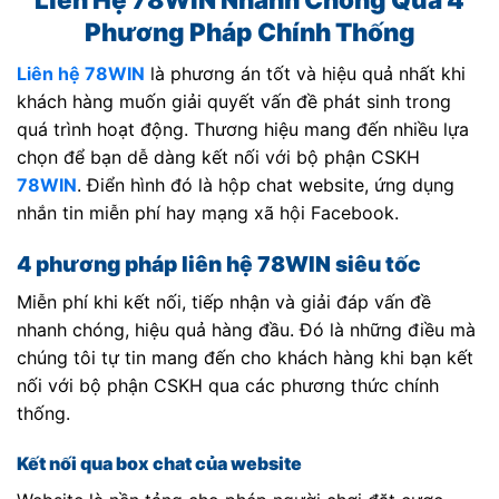
Phương Pháp Chính Thống
Liên hệ 78WIN
là phương án tốt và hiệu quả nhất khi
khách hàng muốn giải quyết vấn đề phát sinh trong
quá trình hoạt động. Thương hiệu mang đến nhiều lựa
chọn để bạn dễ dàng kết nối với bộ phận CSKH
78WIN
. Điển hình đó là hộp chat website, ứng dụng
nhắn tin miễn phí hay mạng xã hội Facebook.
4 phương pháp liên hệ 78WIN siêu tốc
Miễn phí khi kết nối, tiếp nhận và giải đáp vấn đề
nhanh chóng, hiệu quả hàng đầu. Đó là những điều mà
chúng tôi tự tin mang đến cho khách hàng khi bạn kết
nối với bộ phận CSKH qua các phương thức chính
thống.
Kết nối qua box chat của website