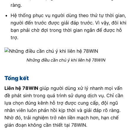
ràng.
Hệ thống phục vụ người dùng theo thứ tự thời gian,
người đến trước được giải đáp trước. Vì vậy, đôi khi
bạn phải chờ đợi trong thời gian ngắn để được hỗ
trợ.
Những điều cần chú ý khi liên hệ 78WIN
Tổng kết
Liên hệ 78WIN
giúp người dùng xử lý nhanh mọi vấn
đề phát sinh trong quá trình sử dụng dịch vụ. Chỉ cần
lựa chọn đúng kênh hỗ trợ được cung cấp, đội ngũ
nhân viên luôn phản hồi kịp thời và giải đáp rõ ràng.
Nhờ đó, trải nghiệm trở nên liền mạch hơn, hạn chế
gián đoạn không cần thiết tại 78WIN.