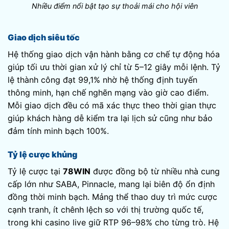
Nhiều điểm nổi bật tạo sự thoải mái cho hội viên
Giao dịch siêu tốc
Hệ thống giao dịch vận hành bằng cơ chế tự động hóa
giúp tối ưu thời gian xử lý chỉ từ 5–12 giây mỗi lệnh. Tỷ
lệ thành công đạt 99,1% nhờ hệ thống định tuyến
thông minh, hạn chế nghẽn mạng vào giờ cao điểm.
Mỗi giao dịch đều có mã xác thực theo thời gian thực
giúp khách hàng dễ kiểm tra lại lịch sử cũng như bảo
đảm tính minh bạch 100%.
Tỷ lệ cược khủng
Tỷ lệ cược tại
78WIN
được đồng bộ từ nhiều nhà cung
cấp lớn như SABA, Pinnacle, mang lại biên độ ổn định
đồng thời minh bạch. Mảng thể thao duy trì mức cược
cạnh tranh, ít chênh lệch so với thị trường quốc tế,
trong khi casino live giữ RTP 96–98% cho từng trò. Hệ