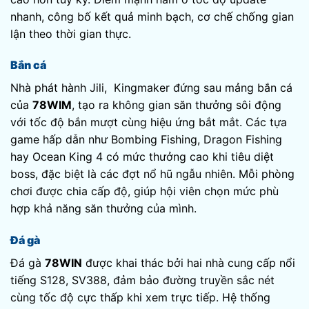
nhanh, công bố kết quả minh bạch, cơ chế chống gian
lận theo thời gian thực.
Bắn cá
Nhà phát hành Jili, Kingmaker đứng sau mảng bắn cá
của
78WIM
, tạo ra không gian săn thưởng sôi động
với tốc độ bắn mượt cùng hiệu ứng bắt mắt. Các tựa
game hấp dẫn như Bombing Fishing, Dragon Fishing
hay Ocean King 4 có mức thưởng cao khi tiêu diệt
boss, đặc biệt là các đợt nổ hũ ngẫu nhiên. Mỗi phòng
chơi được chia cấp độ, giúp hội viên chọn mức phù
hợp khả năng săn thưởng của mình.
Đá gà
Đá gà
78WIN
được khai thác bởi hai nhà cung cấp nổi
tiếng S128, SV388, đảm bảo đường truyền sắc nét
cùng tốc độ cực thấp khi xem trực tiếp. Hệ thống