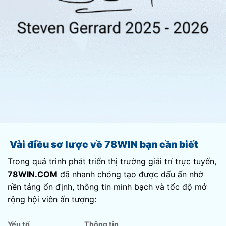
Vài điều sơ lược về 78WIN bạn cần biết
Trong quá trình phát triển thị trường giải trí trực tuyến,
78WIN.COM
đã nhanh chóng tạo được dấu ấn nhờ
nền tảng ổn định, thông tin minh bạch và tốc độ mở
rộng hội viên ấn tượng:
Yếu tố
Thông tin