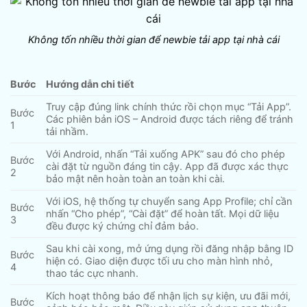
Không tốn nhiều thời gian để newbie tải app tại nhà cái
Bước
Hướng dẫn chi tiết
Truy cập đúng link chính thức rồi chọn mục “Tải App”.
Bước
Các phiên bản iOS – Android được tách riêng để tránh
1
tải nhầm.
Với Android, nhấn “Tải xuống APK” sau đó cho phép
Bước
cài đặt từ nguồn đáng tin cậy. App đã được xác thực
2
bảo mật nên hoàn toàn an toàn khi cài.
Với iOS, hệ thống tự chuyển sang App Profile; chỉ cần
Bước
nhấn “Cho phép”, “Cài đặt” để hoàn tất. Mọi dữ liệu
3
đều được ký chứng chỉ đảm bảo.
Sau khi cài xong, mở ứng dụng rồi đăng nhập bằng ID
Bước
hiện có. Giao diện được tối ưu cho màn hình nhỏ,
4
thao tác cực nhanh.
Kích hoạt thông báo để nhận lịch sự kiện, ưu đãi mới,
Bước