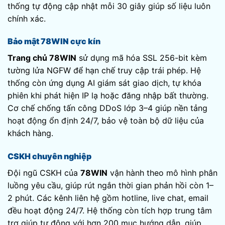
thống tự động cập nhật mỗi 30 giây giúp số liệu luôn
chính xác.
Bảo mật 78WIN cực kín
Trang chủ 78WIN
sử dụng mã hóa SSL 256-bit kèm
tường lửa NGFW để hạn chế truy cập trái phép. Hệ
thống còn ứng dụng AI giám sát giao dịch, tự khóa
phiên khi phát hiện IP lạ hoặc đăng nhập bất thường.
Cơ chế chống tấn công DDoS lớp 3–4 giúp nền tảng
hoạt động ổn định 24/7, bảo vệ toàn bộ dữ liệu của
khách hàng.
CSKH chuyên nghiệp
Đội ngũ CSKH của
78WIN
vận hành theo mô hình phân
luồng yêu cầu, giúp rút ngắn thời gian phản hồi còn 1–
2 phút. Các kênh liên hệ gồm hotline, live chat, email
đều hoạt động 24/7. Hệ thống còn tích hợp trung tâm
trợ giúp tự động với hơn 200 mục hướng dẫn, giúp