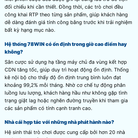
đối chiếu khi cần thiết. Đồng thời, các trò chơi đều
công khai RTP theo từng sản phẩm, giúp khách hàng
dễ dàng đánh giá tính công bằng trước khi trải nghiệm
bất kỳ hạng mục nào.
Hệ thống 78WIN có ổn định trong giờ cao điểm hay
không?
Sân cược sử dụng hạ tầng máy chủ đa vùng kết hợp
CDN tăng tốc, giúp duy trì hoạt động ổn định. Thống
kê nội bộ cho thấy độ ổn định trung bình luôn đạt
khoảng 99,2% mỗi tháng. Nhờ cơ chế tự động phân
luồng lưu lượng, khách hàng hầu như không gặp tình
trạng giật lag hoặc nghẽn đường truyền khi tham gia
các sản phẩm có tính cạnh tranh cao.
Nhà cái hợp tác với những nhà phát hành nào?
Hệ sinh thái trò chơi được cung cấp bởi hơn 20 nhà