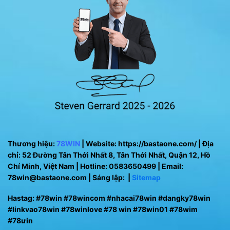
Thương hiệu:
78WIN
|
Website:
https://bastaone.com/
| Địa
chỉ:
52 Đường Tân Thới Nhất 8, Tân Thới Nhất, Quận 12, Hồ
Chí Minh, Việt Nam
|
Hotline:
0583650499
|
Email:
78win@bastaone.com |
Sáng lập: |
Sitemap
Hastag: #78win #78wincom #nhacai78win #dangky78win
#linkvao78win #78winlove #78 win #78win01 #78wim
#78ưin