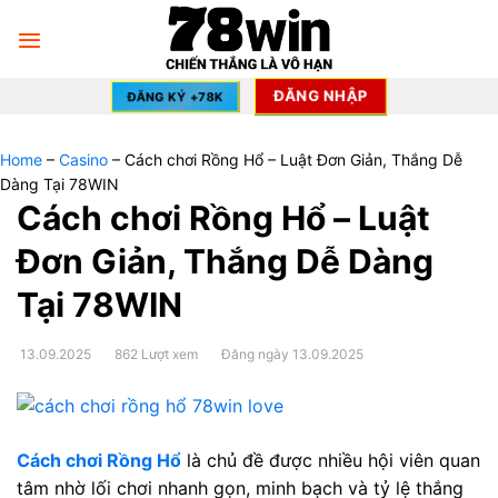
Bỏ
qua
nội
dung
ĐĂNG NHẬP
ĐĂNG KÝ +78K
Home
–
Casino
–
Cách chơi Rồng Hổ – Luật Đơn Giản, Thắng Dễ
Dàng Tại 78WIN
Cách chơi Rồng Hổ – Luật
Đơn Giản, Thắng Dễ Dàng
Tại 78WIN
13.09.2025
862 Lượt xem
Đăng ngày 13.09.2025
Cách chơi Rồng Hổ
là chủ đề được nhiều hội viên quan
tâm nhờ lối chơi nhanh gọn, minh bạch và tỷ lệ thắng