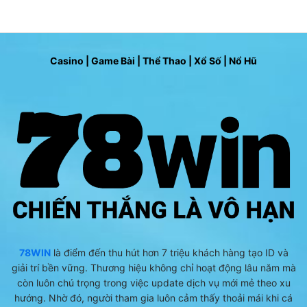
Casino
|
Game Bài
|
Thể Thao
|
Xổ Số
|
Nổ Hũ
78WIN
là điểm đến thu hút hơn 7 triệu khách hàng tạo ID và
giải trí bền vững. Thương hiệu không chỉ hoạt động lâu năm mà
còn luôn chú trọng trong việc update dịch vụ mới mẻ theo xu
hướng. Nhờ đó, người tham gia luôn cảm thấy thoải mái khi cá