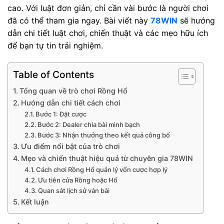
cao. Với luật đơn giản, chỉ cần vài bước là người chơi
đã có thể tham gia ngay. Bài viết này
78WIN
sẽ hướng
dẫn chi tiết luật chơi, chiến thuật và các mẹo hữu ích
để bạn tự tin trải nghiệm.
Table of Contents
Tổng quan về trò chơi Rồng Hổ
Hướng dẫn chi tiết cách chơi
Bước 1: Đặt cược
Bước 2: Dealer chia bài minh bạch
Bước 3: Nhận thưởng theo kết quả công bố
Ưu điểm nổi bật của trò chơi
Mẹo và chiến thuật hiệu quả từ chuyên gia 78WIN
Cách chơi Rồng Hổ quản lý vốn cược hợp lý
Ưu tiên cửa Rồng hoặc Hổ
Quan sát lịch sử ván bài
Kết luận