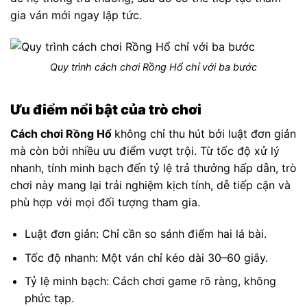
gia ván mới ngay lập tức.
Quy trình cách chơi Rồng Hổ chỉ với ba bước
Ưu điểm nổi bật của trò chơi
Cách chơi Rồng Hổ
không chỉ thu hút bởi luật đơn giản
mà còn bởi nhiều ưu điểm vượt trội. Từ tốc độ xử lý
nhanh, tính minh bạch đến tỷ lệ trả thưởng hấp dẫn, trò
chơi này mang lại trải nghiệm kịch tính, dễ tiếp cận và
phù hợp với mọi đối tượng tham gia.
Luật đơn giản: Chỉ cần so sánh điểm hai lá bài.
Tốc độ nhanh: Một ván chỉ kéo dài 30–60 giây.
Tỷ lệ minh bạch: Cách chơi game rõ ràng, không
phức tạp.