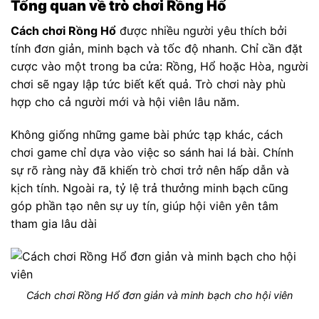
Tổng quan về trò chơi Rồng Hổ
Cách chơi Rồng Hổ
được nhiều người yêu thích bởi
tính đơn giản, minh bạch và tốc độ nhanh. Chỉ cần đặt
cược vào một trong ba cửa: Rồng, Hổ hoặc Hòa, người
chơi sẽ ngay lập tức biết kết quả. Trò chơi này phù
hợp cho cả người mới và hội viên lâu năm.
Không giống những game bài phức tạp khác, cách
chơi game chỉ dựa vào việc so sánh hai lá bài. Chính
sự rõ ràng này đã khiến trò chơi trở nên hấp dẫn và
kịch tính. Ngoài ra, tỷ lệ trả thưởng minh bạch cũng
góp phần tạo nên sự uy tín, giúp hội viên yên tâm
tham gia lâu dài
Cách chơi Rồng Hổ đơn giản và minh bạch cho hội viên